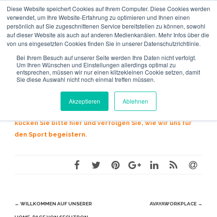
Diese Website speichert Cookies auf Ihrem Computer. Diese Cookies werden
verwendet, um Ihre Website-Erfahrung zu optimieren und Ihnen einen
persönlich auf Sie zugeschnittenen Service bereitstellen zu können, sowohl
auf dieser Website als auch auf anderen Medienkanälen. Mehr Infos über die
von uns eingesetzten Cookies finden Sie in unserer Datenschutzrichtlinie.
Bei Ihrem Besuch auf unserer Seite werden Ihre Daten nicht verfolgt.
Um Ihren Wünschen und Einstellungen allerdings optimal zu
Verfolgen Sie, wie wir uns für den Sport
entsprechen, müssen wir nur einen klitzekleinen Cookie setzen, damit
Sie diese Auswahl nicht noch einmal treffen müssen.
engagieren.
HaFuchs
21. Januar 2019
Secutron-News
1793
Akzeptieren
Ablehnen
Unser
Engagement
für den Sport. Um mehr zu erfahren,
klicken Sie bitte hier und verfolgen Sie, wie wir uns für
den Sport begeistern.
Beitragsnavigation
←
WILLKOMMEN AUF UNSERER
AVAYAWORKPLACE
→