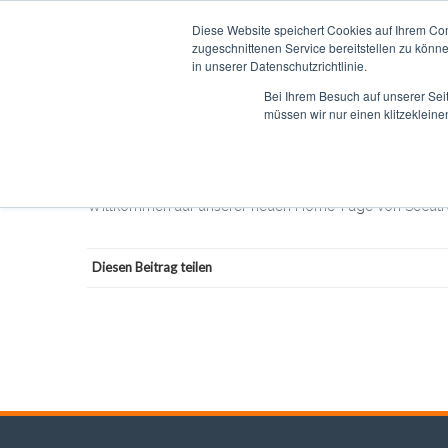
Diese Website speichert Cookies auf Ihrem Co
DIENSTLEISTUNGEN
PO
zugeschnittenen Service bereitstellen zu könn
in unserer Datenschutzrichtlinie.
Bei Ihrem Besuch auf unserer Sei
müssen wir nur einen klitzekleine
Willkommen auf unserer Home-Page
HaFuchs
22/09/2018
Secutron-Share
2221
Willkommen auf unserer neuen Home-Page von Secutr
Diesen Beitrag teilen
Beitragsnavigation