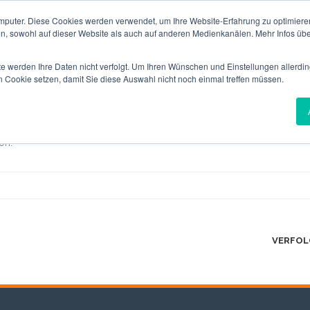
mputer. Diese Cookies werden verwendet, um Ihre Website-Erfahrung zu optimieren
RTFOLIO
IT-SECUSHOP
NEUES VON SECUTRON
KARRIERE
en, sowohl auf dieser Website als auch auf anderen Medienkanälen. Mehr Infos übe
te werden Ihre Daten nicht verfolgt. Um Ihren Wünschen und Einstellungen allerdin
n Cookie setzen, damit Sie diese Auswahl nicht noch einmal treffen müssen.
 von Secutron.
on.
VERFOLG