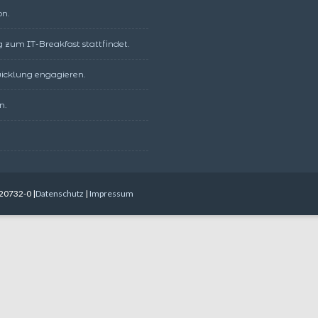
on.
 zum IT-Breakfast stattfindet.
twicklung engagieren.
n.
20732-0 |
Datenschutz
|
Impressum