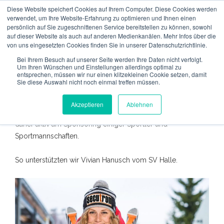
Diese Website speichert Cookies auf Ihrem Computer. Diese Cookies werden
verwendet, um Ihre Website-Erfahrung zu optimieren und Ihnen einen
persönlich auf Sie zugeschnittenen Service bereitstellen zu können, sowohl
auf dieser Website als auch auf anderen Medienkanälen. Mehr Infos über die
von uns eingesetzten Cookies finden Sie in unserer Datenschutzrichtlinie.
Bei Ihrem Besuch auf unserer Seite werden Ihre Daten nicht verfolgt.
Um Ihren Wünschen und Einstellungen allerdings optimal zu
entsprechen, müssen wir nur einen klitzekleinen Cookie setzen, damit
Wir engagieren uns im Sport!
Sie diese Auswahl nicht noch einmal treffen müssen.
Wir als Unternehmen möchten dazu beitragen, daß der
Akzeptieren
Ablehnen
Sport in der Region erfolgreich bleibt. Wir beteiligen uns
daher aktiv am Sponsoring einiger Sportler und
Sportmannschaften.
So unterstützten wir Vivian Hanusch vom SV Halle.