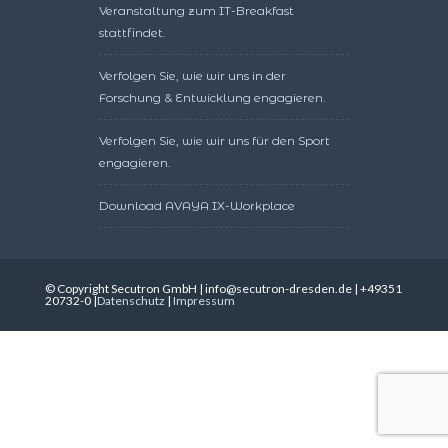
Veranstaltung zum IT-Breakfast
stattfindet.
Verfolgen Sie, wie wir uns in der
Forschung & Entwicklung engagieren.
Verfolgen Sie, wie wir uns für den Sport
engagieren.
Download AVAYA IX-Workplace
© Copyright Secutron GmbH | info@secutron-dresden.de | +49351
20732-0 |
Datenschutz
|
Impressum