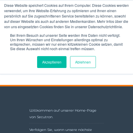
Diese Website speichert Cookies auf Ihrem Computer. Diese Cookies werden
verwendet, um Ihre Website-Erfahrung zu optimieren und Ihnen einen
persönlich auf Sie zugeschnittenen Service bereitstellen zu können, sowohl
auf dieser Website als auch auf anderen Medienkanälen. Mehr Infos über die
von uns eingesetzten Cookies finden Sie in unserer Datenschutzrichtlinie.
Bei Ihrem Besuch auf unserer Seite werden Ihre Daten nicht verfolgt.
Um Ihren Wünschen und Einstellungen allerdings optimal zu
entsprechen, müssen wir nur einen klitzekleinen Cookie setzen, damit
Error! You have enabled free membership on this site
Sie diese Auswahl nicht noch einmal treffen müssen.
but you did not enter a valid membership level ID in
the "Free Membership Level ID" field of the settings
Akzeptieren
Ablehnen
menu.
Willkommen auf unserer Home-Page
von Secutron.
Verfolgen Sie, wann unsere nächste