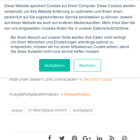
Diese Website speichert Cookies auf Ihrem Computer. Diese Cookies werden
verwendet, um Ihre Website-Erfahrung zu optimieren und Ihnen einen
persönlich auf Sie zugeschnittenen Service bereitstellen zu können, sowohl
auf dieser Website als auch auf anderen Medienkanälen. Mehr Infos über die
von uns eingesetzten Cookies finden Sie in unserer Datenschutzrichtlinie.
Bei Ihrem Besuch auf unserer Seite werden Ihre Daten nicht verfolgt.
Um Ihren Wünschen und Einstellungen allerdings optimal zu
AvayaWorkplaceWindows (3.37.0.156)
entsprechen, müssen wir nur einen klitzekleinen Cookie setzen, damit
Sie diese Auswahl nicht noch einmal treffen müssen.
HaFuchs
10/07/2024
AVAYA IX-Workplace
2037
neue Version Avaya XI-Workplace Setup 3.37.0.156.26
Akzeptieren
Ablehnen
Bitte unter diesem Link Downloaden ->
Secutron Cloud
AvayaWorkplaceWindows ->
ReleaseNotes
avaya
IX-Workplace AVAYA
workplace