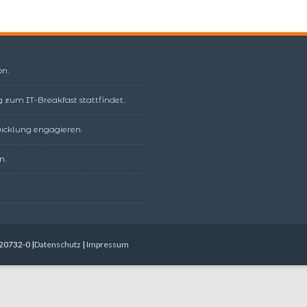
on.
 zum IT-Breakfast stattfindet.
twicklung engagieren.
n.
20732-0 |
Datenschutz
|
Impressum