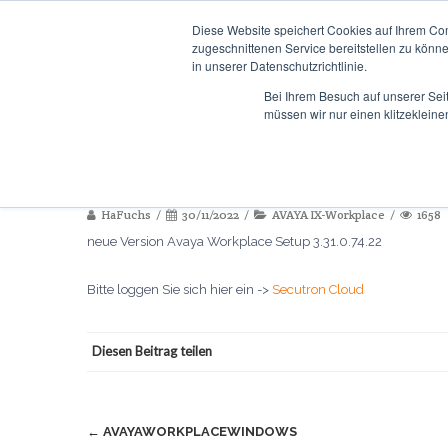
Diese Website speichert Cookies auf Ihrem Co
zugeschnittenen Service bereitstellen zu könn
in unserer Datenschutzrichtlinie.
DIENSTLEISTUNGEN
PO
Bei Ihrem Besuch auf unserer Sei
müssen wir nur einen klitzekleine
AvayaWorkplaceWindows
HaFuchs
30/11/2022
AVAYA IX-Workplace
1658
neue Version Avaya Workplace Setup 3.31.0.74.22
Bitte loggen Sie sich hier ein ->
Secutron Cloud
Diesen Beitrag teilen
Beitragsnavigation
←
AVAYAWORKPLACEWINDOWS