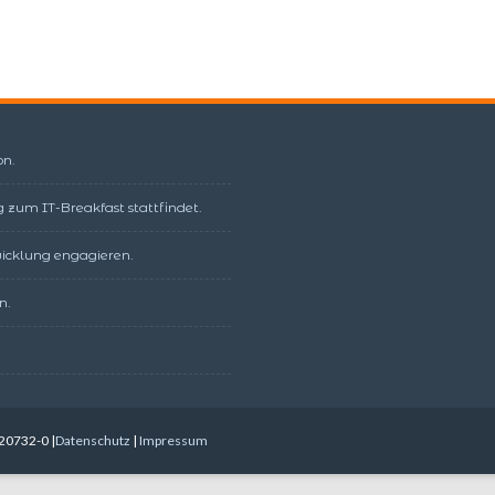
on.
 zum IT-Breakfast stattfindet.
twicklung engagieren.
n.
20732-0 |
Datenschutz
|
Impressum