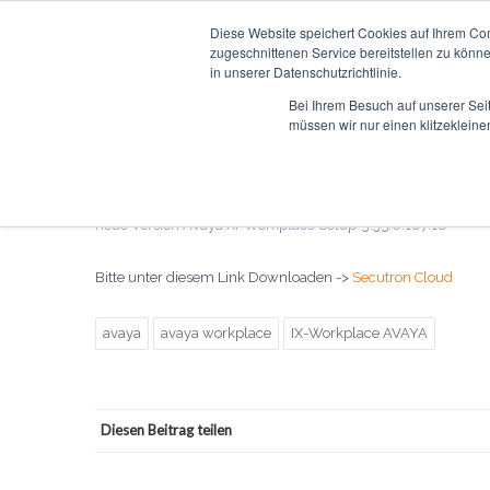
Diese Website speichert Cookies auf Ihrem Co
DIENSTLEISTUNGEN
PO
zugeschnittenen Service bereitstellen zu könn
in unserer Datenschutzrichtlinie.
Bei Ihrem Besuch auf unserer Sei
müssen wir nur einen klitzekleine
AvayaWorkplaceClient for Windows
HaFuchs
01/11/2023
AVAYA IX-Workplace
1378
neue Version Avaya XI-Workplace Setup-3.35.0.167.18
Bitte unter diesem Link Downloaden ->
Secutron Cloud
avaya
avaya workplace
IX-Workplace AVAYA
Diesen Beitrag teilen