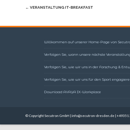
Beitragsnavigation
←
VERANSTALTUNG IT-BREAKFAST
Willkommen auf unserer Home-Page von Secutr
Verfolgen Sie, wann unsere nächste Veranstaltung
Verfolgen Sie, wie wir uns in der Forschung & En
Verfolgen Sie, wie wir uns für den Sport engagiere
Download AVAYA IX-Workplace
© Copyright Secutron GmbH | info@secutron-dresden.de | +49351 